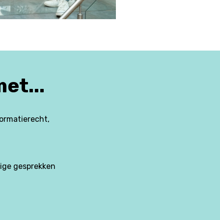
et...
formatierecht,
tige gesprekken