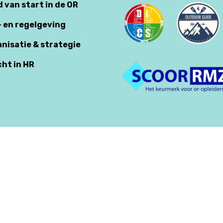
d van start in de OR
- en regelgeving
anisatie & strategie
cht in HR