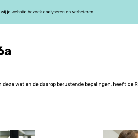
wij je website bezoek analyseren en verbeteren.
HOME
TRAININ
6a
n deze wet en de daarop berustende bepalingen, heeft de 