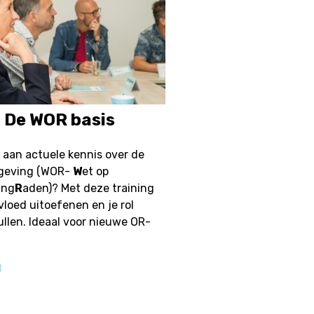
: De WOR basis
oe aan actuele kennis over de
lgeving (WOR-
W
et op
ing
R
aden)? Met deze training
nvloed uitoefenen en je rol
ullen. Ideaal voor nieuwe OR-
g