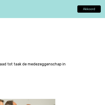
Akkoord
GEN
ADVIES
INSPIRATIE
OVER ONS
Raad tot taak de medezeggenschap in