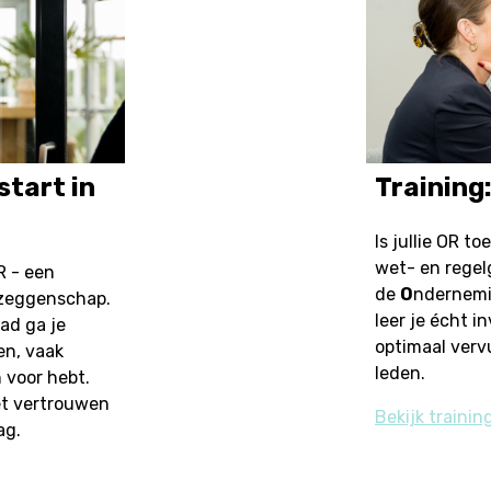
start in
Training
Is jullie OR t
wet- en rege
R - een
de
O
ndernem
ezeggenschap.
leer je écht i
ad ga je
optimaal verv
en, vaak
leden.
 voor hebt.
et vertrouwen
Bekijk trainin
ag.