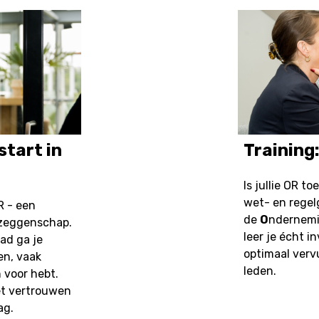
start in
Training
Is jullie OR t
wet- en rege
R - een
de
O
ndernem
ezeggenschap.
leer je écht i
ad ga je
optimaal verv
en, vaak
leden.
 voor hebt.
et vertrouwen
ag.