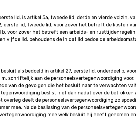
rste lid, is artikel 5a, tweede lid, derde en vierde volzin,
, 22, eerste lid, tweede lid, voor zover het betreft de koste
eel b, voor zover het betreft een arbeids- en rusttijdenregel
rde en vijfde lid, behoudens de in dat lid bedoelde arbeidsom
luit als bedoeld in artikel 27, eerste lid, onderdeel b, voo
 m, schriftelijk aan de personeelsvertegenwoordiging voor. 
ede van de gevolgen die het besluit naar te verwachten va
rtegenwoordiging beslist niet dan nadat over de betrokke
t overleg deelt de personeelsvertegenwoordiging zo spoedi
nemer mee. Na de beslissing van de personeelsvertegenwoor
lsvertegenwoordiging mee welk besluit hij heeft genomen e