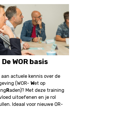
: De WOR basis
oe aan actuele kennis over de
lgeving (WOR-
W
et op
ing
R
aden)? Met deze training
nvloed uitoefenen en je rol
ullen. Ideaal voor nieuwe OR-