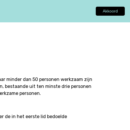
Akkoord
GEN
ADVIES
INSPIRATIE
OVER ONS
aar minder dan 50 personen werkzaam zijn
n, bestaande uit ten minste drie personen
 werkzame personen.
 de in het eerste lid bedoelde