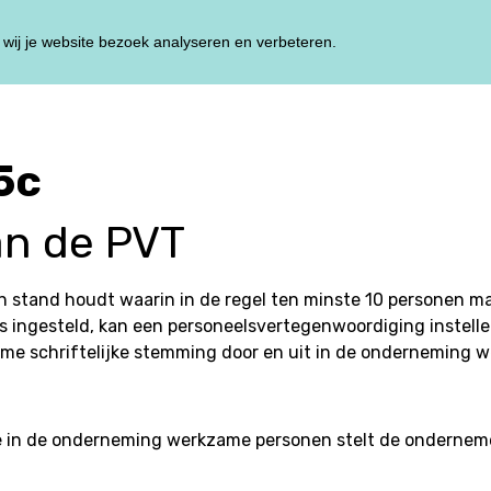
wij je website bezoek analyseren en verbeteren.
HOME
TRAININ
5c
n de PVT
 stand houdt waarin in de regel ten minste 10 personen m
 ingesteld, kan een personeelsvertegenwoordiging instelle
eime schriftelijke stemming door en uit in de onderneming
 in de onderneming werkzame personen stelt de ondernemer