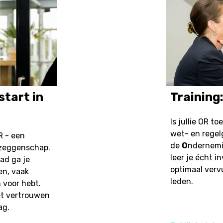
start in
Training
Is jullie OR t
wet- en rege
R - een
de
O
ndernem
ezeggenschap.
leer je écht i
ad ga je
optimaal verv
en, vaak
leden.
 voor hebt.
et vertrouwen
ag.