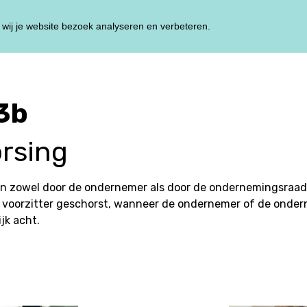
wij je website bezoek analyseren en verbeteren.
HOME
TRAININ
3b
orsing
en zowel door de ondernemer als door de ondernemingsraa
 voorzitter geschorst, wanneer de ondernemer of de onde
jk acht.