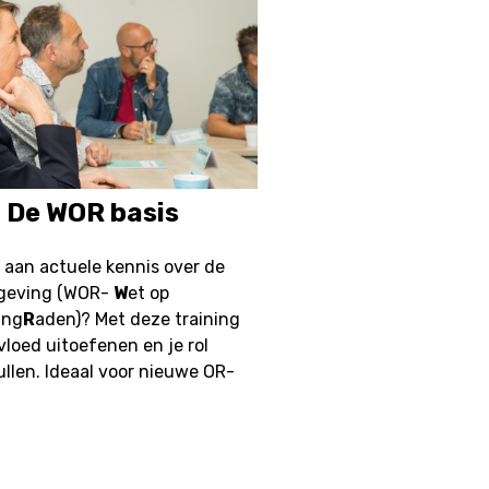
: De WOR basis
oe aan actuele kennis over de
lgeving (WOR-
W
et op
ing
R
aden)? Met deze training
nvloed uitoefenen en je rol
ullen. Ideaal voor nieuwe OR-