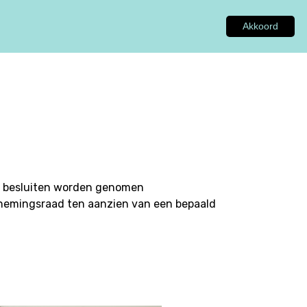
Akkoord
GEN
ADVIES
INSPIRATIE
OVER ONS
d besluiten worden genomen
rnemingsraad ten aanzien van een bepaald