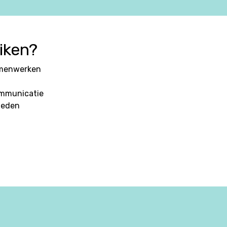
iken?
amenwerken
ommunicatie
leden