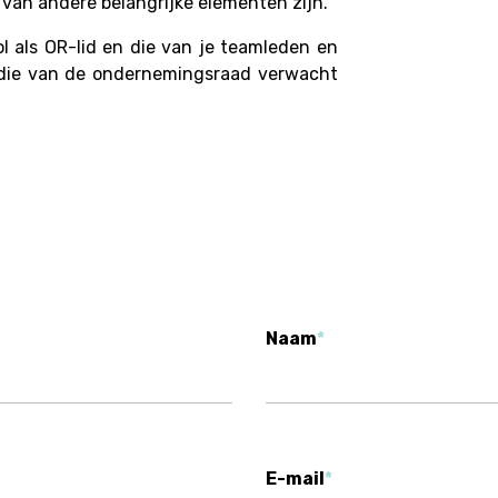
van andere belangrijke elementen zijn.
l als OR-lid en die van je teamleden en
 die van de ondernemingsraad verwacht
Naam
E-mail