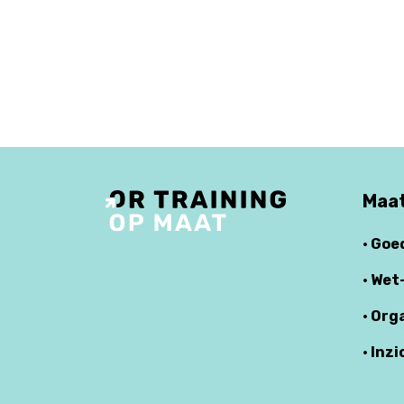
Maat
· Goe
· Wet
· Org
· Inzi