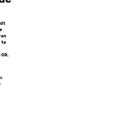
edt
e
van
 te
 OR.
de
p