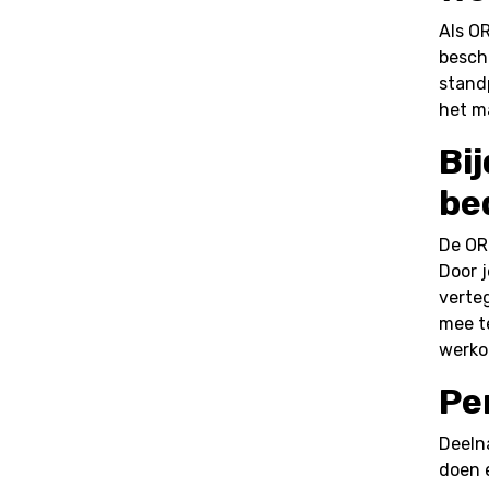
Als OR
beschi
standp
het m
Bi
be
De OR
Door j
verte
mee te
werko
Pe
Deeln
doen 