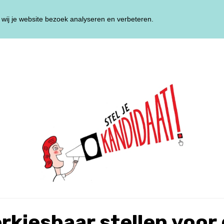
wij je website bezoek analyseren en verbeteren.
HOME
TRAININ
rkiesbaar stellen voor