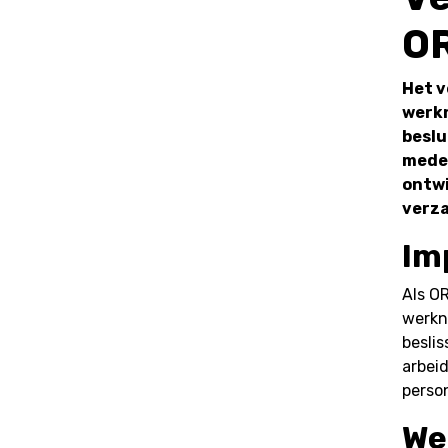
OR
Het v
werkn
beslu
medew
ontwi
verza
Im
Als OR
werkn
besli
arbei
perso
We