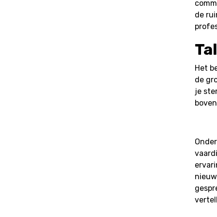
commu
de rui
profes
Ta
Het be
de gr
je st
boven
Onder
vaardi
ervari
nieuws
gespre
verte