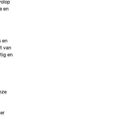
volop
e en
s en
t van
tig en
onze
ver