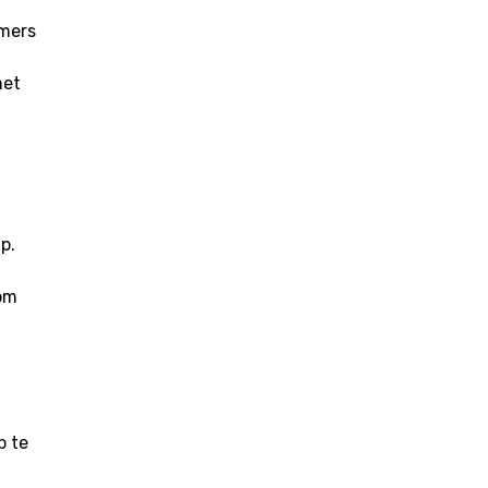
emers
met
p.
 om
p te