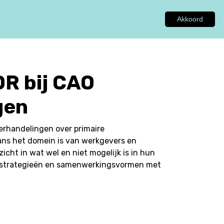
Akkoord
GEN
ADVIES
INSPIRATIE
OVER ONS
OR bij CAO
gen
derhandelingen over primaire
ans het domein is van werkgevers en
icht in wat wel en niet mogelijk is in hun
lle strategieën en samenwerkingsvormen met