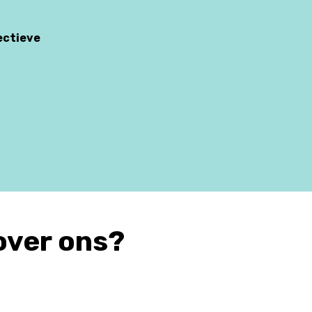
ectieve
over ons?