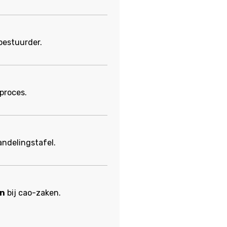
bestuurder.
 proces.
ndelingstafel.
en
bij cao-zaken.