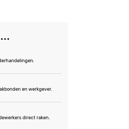
...
erhandelingen.
vakbonden en werkgever.
dewerkers direct raken.